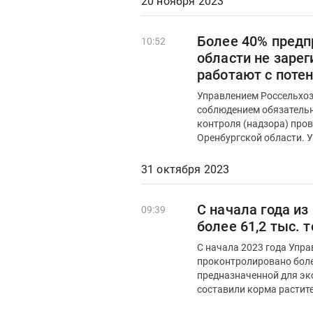
20 ноября 2023
Более 40% предп
10:52
области не заре
работают с поте
Управлением Россельхоз
соблюдением обязательн
контроля (надзора) про
Ор
31 октября 2023
С начала года из
09:39
более 61,2 тыс. 
С начала 2023 года Упр
проконтролировано более
предназначенной для экспорта в зарубе
составили корма растит