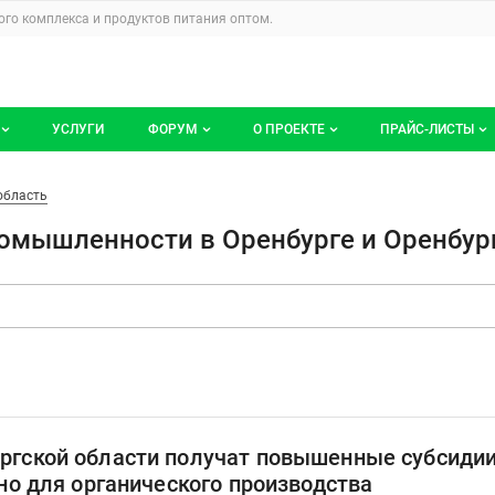
u
го комплекса и продуктов питания
оптом.
УСЛУГИ
ФОРУМ
О ПРОЕКТЕ
ПРАЙС-ЛИСТЫ
ге компаний
Все темы
Блог
Мои прайс-ли
ости в Оренбурге и Оренбургс
область
компаний
Избранные
Услуги проекта
омышленности в Оренбурге и Оренбур
 размещение
С моим участием
О проекте
Контакты
Публичная оферта
Реклама на сайте
гской области получат повышенные субсидии
но для органического производства