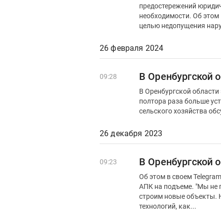
предостережений юридич
необходимости. Об этом 
целью недопущения нару
26 февраля 2024
В Оренбургской 
09:28
В Оренбургской области 
полтора раза больше ус
сельского хозяйства обс
26 декабря 2023
В Оренбургской 
09:23
Об этом в своем Telegra
АПК на подъеме. "Мы не просто возрождаем закрытые в предыдущие годы предприятия, но и
строим новые объекты. 
технологий, как...