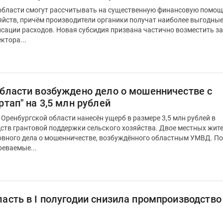
области смогут рассчитывать на существенную финансовую помощ
яйств, причём производители органики получат наиболее выгодны
нсации расходов. Новая субсидия призвана частично возместить з
ктора...
области возбуждено дело о мошенничестве с
ртап" на 3,5 млн рублей
ренбургской области нанесён ущерб в размере 3,5 млн рублей в
дств грантовой поддержки сельского хозяйства. Двое местных жит
вного дела о мошенничестве, возбуждённого областным УМВД. По
реваемые...
асть в I полугодии снизила промпроизводство