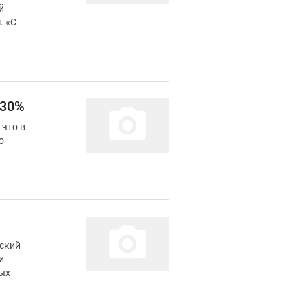
й
«С
 30%
 что в
о
гский
ных