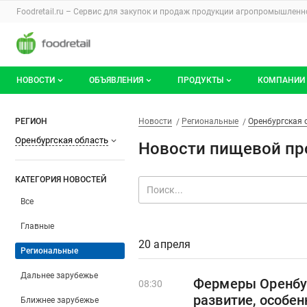
Раздел навигации по сайту foodretail.r
Foodretail.ru – Сервис для закупок и продаж
продукции агропромышленно
Авторизация и меню пользователя
Навигация по разделам сайта foodretail.ru
НОВОСТИ
ОБЪЯВЛЕНИЯ
ПРОДУКТЫ
КОМПАНИИ
Новости рынка
Все объявления
О каталоге брендов
О катало
Новости пищевой промышленн
Фильтры
Разделы
РЕГИОН
Новости
Региональные
Оренбургская 
Оренбургская область
Документы
Мои объявления
Продукты питания
Каталог 
Новости пищевой пр
Мои продукты и напитки
Премиум
КАТЕГОРИЯ НОВОСТЕЙ
Все
Главные
20 апреля
Региональные
Дальнее зарубежье
Фермеры Оренбур
08:30
развитие, особен
Ближнее зарубежье