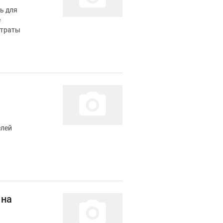
ь для
е
атраты
елей
 на