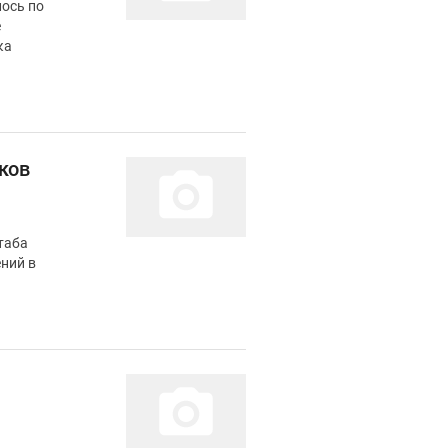
лось по
ков
таба
ний в