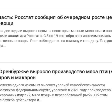
асть: Росстат сообщил об очередном росте це
 овощи
 за две недели выросли цены на некоторые мясные, молочные и о
тата. С 5 по 19 сентября в регионе изменилась
твенные товары. Рост наблюдается на свинину и говядину. Так, дв
а...
 Оренбуржье выросло производство мяса птиц
ыров и макарон
остигла одного из самых высоких уровней самообеспеченности
олжском федеральном округе, увеличив в 2021 году производство
каронных изделий, мяса птицы и переработанной рыбы. Об этом
с-служба губернатора и...