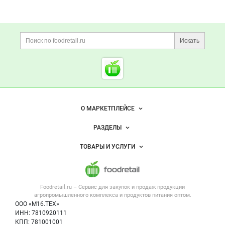
Дополнительная информация
Поиск по сайту и ссы
Искать
Cсылки на полезные проект
Foodretail.ru
— продукты
питания
Важные разделы и контакты
Навигация по сайту
О МАРКЕТПЛЕЙСЕ
Новости Foodretail.ru
РАЗДЕЛЫ
Услуги и цены
Объявления
ТОВАРЫ И УСЛУГИ
Размещение рекламы
Каталог компаний
Напитки, соки, вода
Публичная оферта
Новости рынка
Услуги
Контактная информация
Форум
Foodretail.ru – Сервис для закупок и продаж
продукции
Оборудование для пищепрома
Политика обработки персональных данных
Вакансии
агропромышленного комплекса и продуктов питания
оптом.
Тара и упаковка
Для СМИ
ООО «М16.ТЕХ»
Блог
ИНН: 7810920111
Б/у оборудование
КПП: 781001001