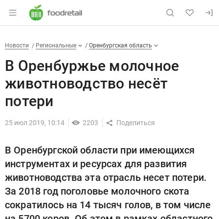
Раздел навигации по сайту foodretail.r
В Оренбуржье молочное живот
Новости
Разделы
Новости
Региональные
Оренбургская область
В Оренбуржье молочное
животноводство несёт
потери
25 июл 2019, 10:14
2203
В Оренбургской области при имеющихся
инструментах и ресурсах для развития
животноводства эта отрасль несет потери.
За 2018 год поголовье молочного скота
сократилось на 14 тысяч голов, в том числе
на 5700 коров. Об этом в рамках областного